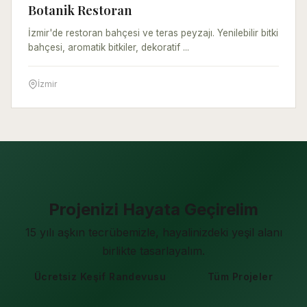
Botanik Restoran
İzmir'de restoran bahçesi ve teras peyzajı. Yenilebilir bitki
bahçesi, aromatik bitkiler, dekoratif ...
İzmir
Projenizi Hayata Geçirelim
15 yılı aşkın tecrübemizle, hayalinizdeki yeşil alanı
birlikte tasarlayalım.
Ücretsiz Keşif Randevusu
Tüm Projeler