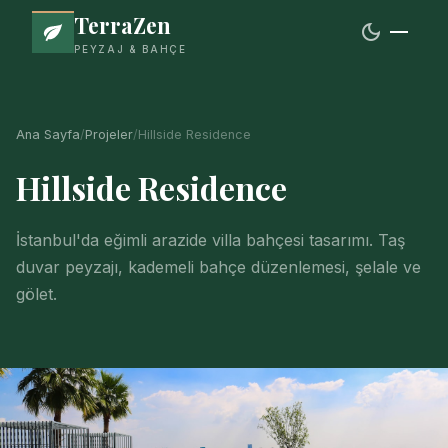
TerraZen
dark_mode
PEYZAJ & BAHÇE
Ana Sayfa
/
Projeler
/
Hillside Residence
Hillside Residence
İstanbul'da eğimli arazide villa bahçesi tasarımı. Taş
duvar peyzajı, kademeli bahçe düzenlemesi, şelale ve
gölet.