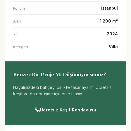
İstanbul
Konum
1.200 m²
Alan
2024
Yıl
Villa
Kategori
Benzer Bir Proje Mi Düşünüyorsunuz?
Hayalinizdeki bahçeyi birlikte tasarlayalım. Ücretsiz
keşif ve ön görüşme için bize ulaşın.
Ücretsiz Keşif Randevusu