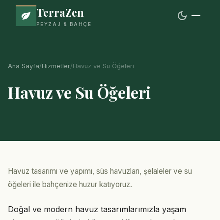
TerraZen
dark_mode
PEYZAJ & BAHÇE
Ana Sayfa
/
Hizmetler
/
Havuz ve Su Öğeleri
Havuz ve Su Öğeleri
Havuz tasarımı ve yapımı, süs havuzları, şelaleler ve su
öğeleri ile bahçenize huzur katıyoruz.
Doğal ve modern havuz tasarımlarımızla yaşam