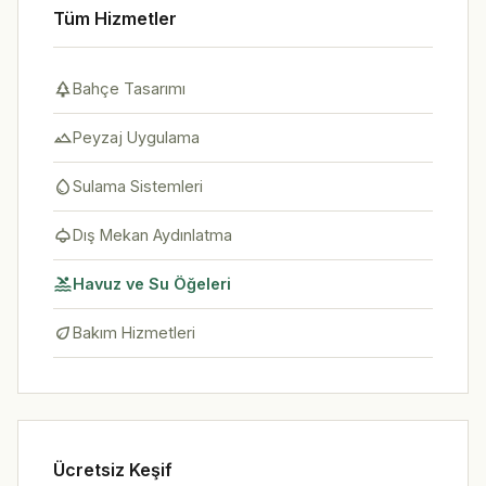
Tüm Hizmetler
park
Bahçe Tasarımı
landscape
Peyzaj Uygulama
water_drop
Sulama Sistemleri
light
Dış Mekan Aydınlatma
pool
Havuz ve Su Öğeleri
eco
Bakım Hizmetleri
Ücretsiz Keşif